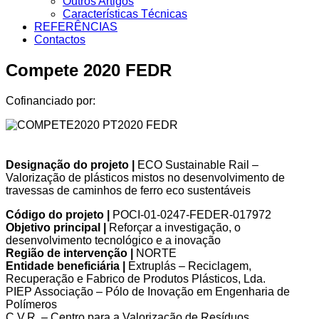
Outros Artigos
Características Técnicas
REFERÊNCIAS
Contactos
Compete 2020 FEDR
Cofinanciado por:
Designação do projeto |
ECO Sustainable Rail –
Valorização de plásticos mistos no desenvolvimento de
travessas de caminhos de ferro eco sustentáveis
Código do projeto
|
POCI-01-0247-FEDER-017972
Objetivo principal
|
Reforçar a investigação, o
desenvolvimento tecnológico e a inovação
Região de intervenção |
NORTE
Entidade beneficiária |
Extruplás – Reciclagem,
Recuperação e Fabrico de Produtos Plásticos, Lda.
PIEP Associação – Pólo de Inovação em Engenharia de
Polímeros
C.V.R. – Centro para a Valorização de Resíduos